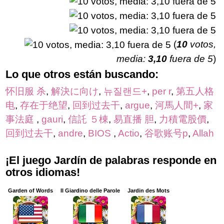
(
10
votos,
media:
3,10
fuera de 5
)
Lo que otros están buscando:
怀旧服 杀
,
解決に向け
,
뉴질랜드+
,
per r
,
第五人格
电
,
存在于绝望
,
回到过去干
,
argue
,
河馬人間+
,
家
事法庭
,
gauri
,
信託 ５棟
,
易直播 胆
,
力積電股價
,
回到过去干
,
andre
,
BIOS
,
Actio
,
谷歌账号p
,
Allah
¡El juego Jardín de palabras responde en
otros idiomas!
Garden of Words
Il Giardino delle Parole
Jardin des Mots