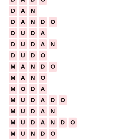
D
A
N
D
A
N
D
O
D
U
D
A
D
U
D
A
N
D
U
D
O
M
A
N
D
O
M
A
N
O
M
O
D
A
M
U
D
A
D
O
M
U
D
A
N
M
U
D
A
N
D
O
M
U
N
D
O