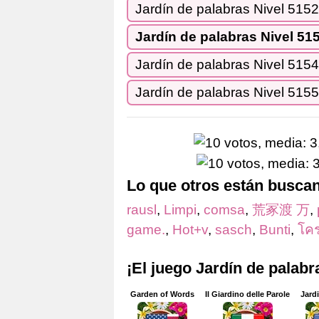
Jardín de palabras Nivel 5152
Jardín de palabras Nivel 51
Jardín de palabras Nivel 5154
Jardín de palabras Nivel 5155
Lo que otros están busca
rausl
,
Limpi
,
comsa
,
荒冢渡 万
,
game.
,
Hot+v
,
sasch
,
Bunti
,
โค
¡El juego Jardín de palab
Garden of Words
Il Giardino delle Parole
Jard