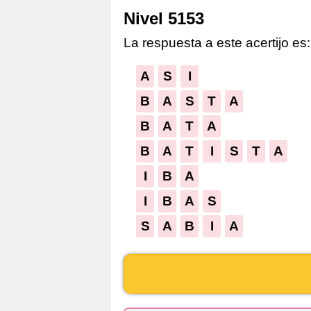
Nivel 5153
La respuesta a este acertijo es:
A
S
I
B
A
S
T
A
B
A
T
A
B
A
T
I
S
T
A
I
B
A
I
B
A
S
S
A
B
I
A