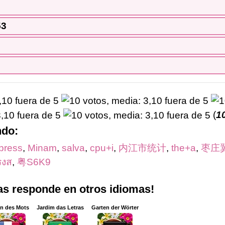
53
(
1
ndo:
press
,
Minam
,
salva
,
cpu+i
,
内江市统计
,
the+a
,
枣庄
รงส
,
粤S6K9
ras responde en otros idiomas!
in des Mots
Jardim das Letras
Garten der Wörter