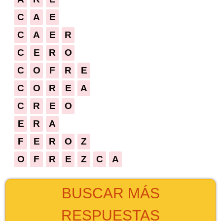
C
A
E
C
A
E
R
C
E
R
O
C
O
F
R
E
C
O
R
E
A
C
R
E
O
E
R
A
F
E
R
O
Z
O
F
R
E
Z
C
A
BUSCAR MÁS
RESPUESTAS