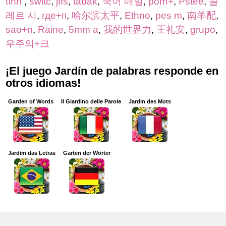
tính
,
switc
,
jffs
,
tabak
,
국어 매일
,
porn+
,
Pstee
,
끌
레르 시
,
где+п
,
哈尔滨太平
,
Ethno
,
pes m
,
南羊配
,
sao+n
,
Raine
,
5mm a
,
我的世界力
,
王礼安
,
grupo
,
우주의+크
¡El juego Jardín de palabras responde en
otros idiomas!
Garden of Words
Il Giardino delle Parole
Jardin des Mots
Jardim das Letras
Garten der Wörter