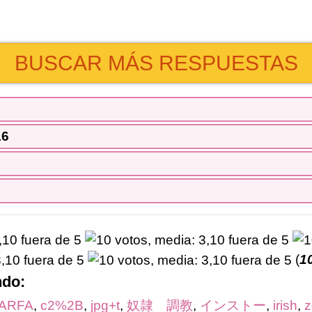
BUSCAR MÁS RESPUESTAS
16
(
1
ndo:
ARFA
,
c2%2B
,
jpg+t
,
奴隷 調教
,
インストー
,
irish
,
z