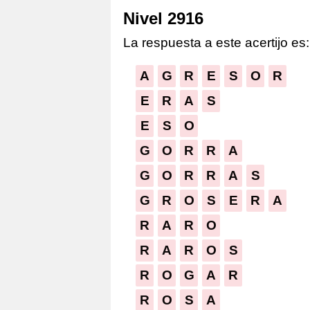
Nivel 2916
La respuesta a este acertijo es:
A
G
R
E
S
O
R
E
R
A
S
E
S
O
G
O
R
R
A
G
O
R
R
A
S
G
R
O
S
E
R
A
R
A
R
O
R
A
R
O
S
R
O
G
A
R
R
O
S
A