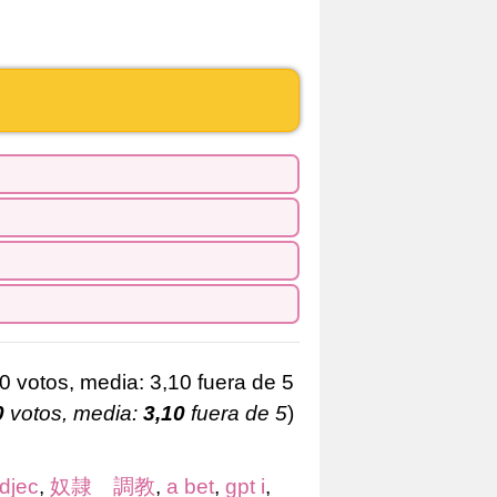
0
votos, media:
3,10
fuera de 5
)
djec
,
奴隷 調教
,
a bet
,
gpt i
,