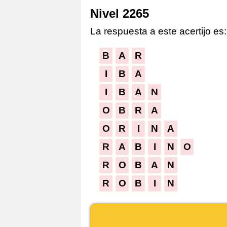
Nivel 2265
La respuesta a este acertijo es:
B
A
R
I
B
A
I
B
A
N
O
B
R
A
O
R
I
N
A
R
A
B
I
N
O
R
O
B
A
N
R
O
B
I
N