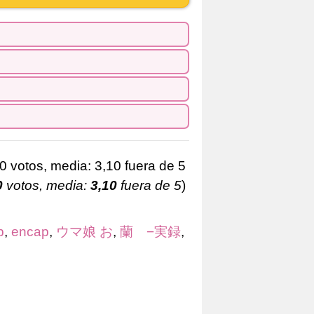
0
votos, media:
3,10
fuera de 5
)
b
,
encap
,
ウマ娘 お
,
蘭 −実録
,