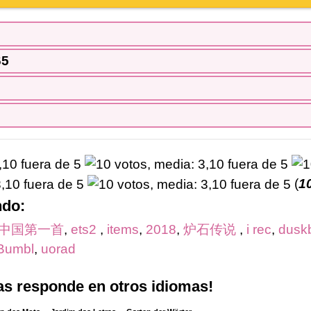
65
(
1
ndo:
中国第一首
,
ets2
,
items
,
2018
,
炉石传说
,
i rec
,
dusk
Bumbl
,
uorad
ras responde en otros idiomas!