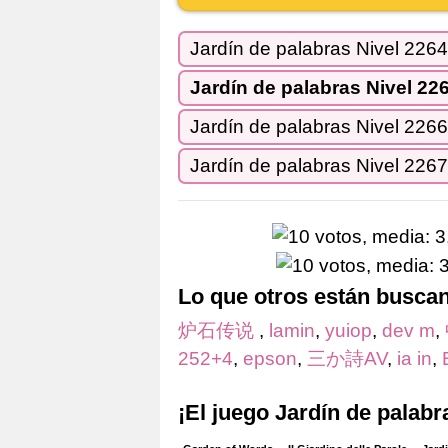
Jardín de palabras Nivel 2264
Jardín de palabras Nivel 22
Jardín de palabras Nivel 2266
Jardín de palabras Nivel 2267
Lo que otros están busca
炉石传说
,
lamin
,
yuiop
,
dev m
,
252+4
,
epson
,
三か詩AV
,
ia in
,
¡El juego Jardín de palab