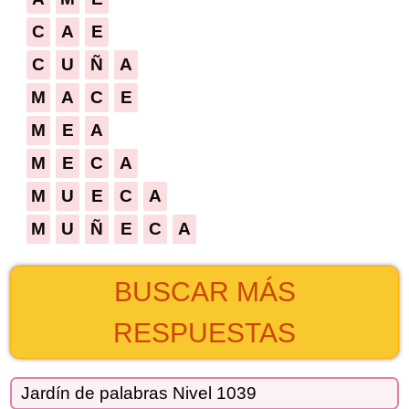
C
A
E
C
U
Ñ
A
M
A
C
E
M
E
A
M
E
C
A
M
U
E
C
A
M
U
Ñ
E
C
A
BUSCAR MÁS
RESPUESTAS
Jardín de palabras Nivel 1039