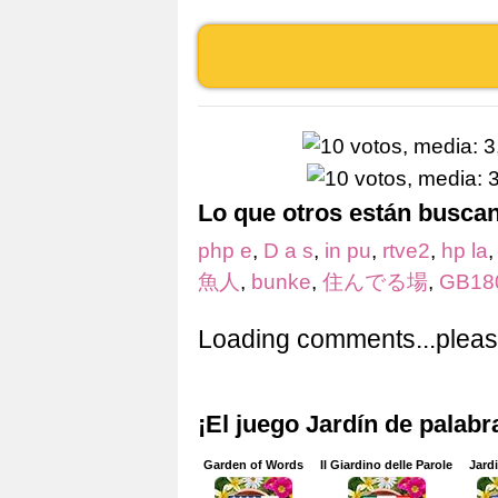
Lo que otros están busca
php e
,
D a s
,
in pu
,
rtve2
,
hp la
魚人
,
bunke
,
住んでる場
,
GB18
Loading comments...please
¡El juego Jardín de palab
Garden of Words
Il Giardino delle Parole
Jard