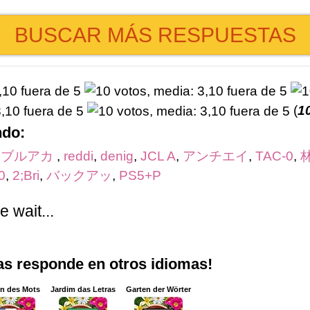
BUSCAR MÁS RESPUESTAS
(
1
ndo:
,
ブルアカ
,
reddi
,
denig
,
JCL A
,
アンチエイ
,
TAC-0
,
0
,
2;Bri
,
バックアッ
,
PS5+P
 wait...
ras responde en otros idiomas!
in des Mots
Jardim das Letras
Garten der Wörter