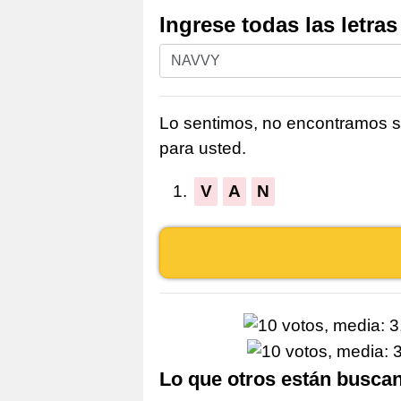
Ingrese todas las letra
Ingrese
todas
las
Lo sentimos, no encontramos su
letras
para usted.
del
rompecabezas:
1.
V
A
N
Lo que otros están busca