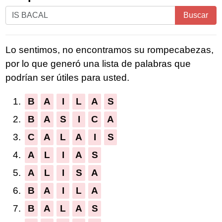
Ingrese
Buscar
todas
las
Lo sentimos, no encontramos su rompecabezas,
letras
por lo que generó una lista de palabras que
del
podrían ser útiles para usted.
rompecabezas:
1.
B
A
I
L
A
S
2.
B
A
S
I
C
A
3.
C
A
L
A
I
S
4.
A
L
I
A
S
5.
A
L
I
S
A
6.
B
A
I
L
A
7.
B
A
L
A
S