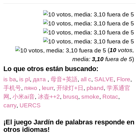
(
10
votos,
media:
3,10
fuera de 5
)
Lo que otros están buscando:
is ba
,
is pl
,
дата
,
母音+英語
,
all c
,
SALVE
,
Flore
,
手机号
,
пяно
,
leurr
,
开绿灯+日
,
pband
,
学系通官
网
,
小米ai音
,
冰壶++2
,
brusq
,
smoke
,
Rotac
,
carry
,
UERCS
¡El juego Jardín de palabras responde en
otros idiomas!