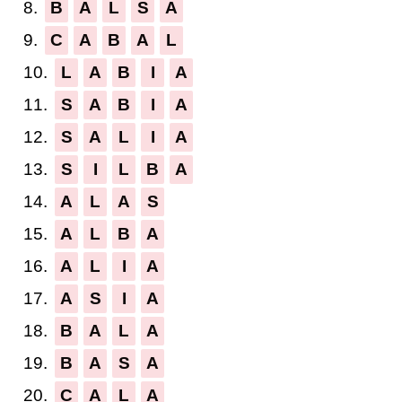
8.
B
A
L
S
A
9.
C
A
B
A
L
10.
L
A
B
I
A
11.
S
A
B
I
A
12.
S
A
L
I
A
13.
S
I
L
B
A
14.
A
L
A
S
15.
A
L
B
A
16.
A
L
I
A
17.
A
S
I
A
18.
B
A
L
A
19.
B
A
S
A
20.
C
A
L
A