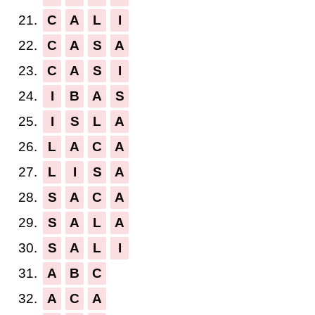
21.
C
A
L
I
22.
C
A
S
A
23.
C
A
S
I
24.
I
B
A
S
25.
I
S
L
A
26.
L
A
C
A
27.
L
I
S
A
28.
S
A
C
A
29.
S
A
L
A
30.
S
A
L
I
31.
A
B
C
32.
A
C
A