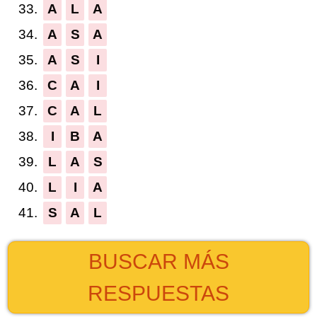
33.
A
L
A
34.
A
S
A
35.
A
S
I
36.
C
A
I
37.
C
A
L
38.
I
B
A
39.
L
A
S
40.
L
I
A
41.
S
A
L
BUSCAR MÁS
RESPUESTAS