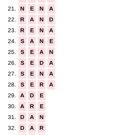
21.
N
E
N
A
22.
R
A
N
D
23.
R
E
N
A
24.
S
A
N
E
25.
S
E
A
N
26.
S
E
D
A
27.
S
E
N
A
28.
S
E
R
A
29.
A
D
E
30.
A
R
E
31.
D
A
N
32.
D
A
R