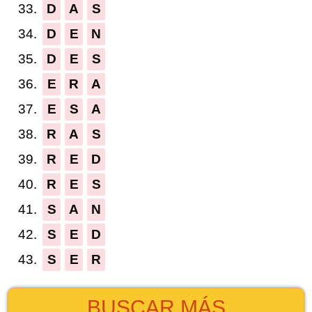
33.
D
A
S
34.
D
E
N
35.
D
E
S
36.
E
R
A
37.
E
S
A
38.
R
A
S
39.
R
E
D
40.
R
E
S
41.
S
A
N
42.
S
E
D
43.
S
E
R
BUSCAR MÁS