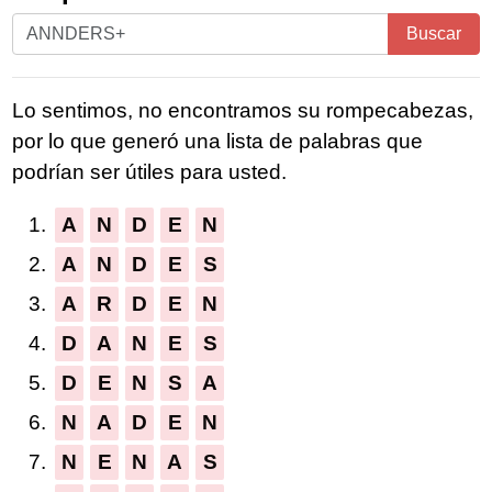
Ingrese
Buscar
todas
las
Lo sentimos, no encontramos su rompecabezas,
letras
por lo que generó una lista de palabras que
del
podrían ser útiles para usted.
rompecabezas:
1.
A
N
D
E
N
2.
A
N
D
E
S
3.
A
R
D
E
N
4.
D
A
N
E
S
5.
D
E
N
S
A
6.
N
A
D
E
N
7.
N
E
N
A
S