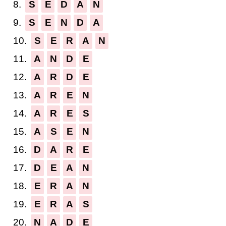
8.
S
E
D
A
N
9.
S
E
N
D
A
10.
S
E
R
A
N
11.
A
N
D
E
12.
A
R
D
E
13.
A
R
E
N
14.
A
R
E
S
15.
A
S
E
N
16.
D
A
R
E
17.
D
E
A
N
18.
E
R
A
N
19.
E
R
A
S
20.
N
A
D
E