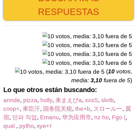
RESPUESTAS
(
10
votos,
media:
3,10
fuera de 5
)
Lo que otros están buscando:
annde
,
pizza
,
holly
,
来まえびa
,
xxsS
,
skrib
,
спор+
,
車臣汗
,
国务院关税
,
the+b
,
スロールー
,
翼
宿
,
던파 직업
,
Emanu
,
华为应用市
,
nz ho
,
Fgo (
,
qual
,
pytho
,
куи+т