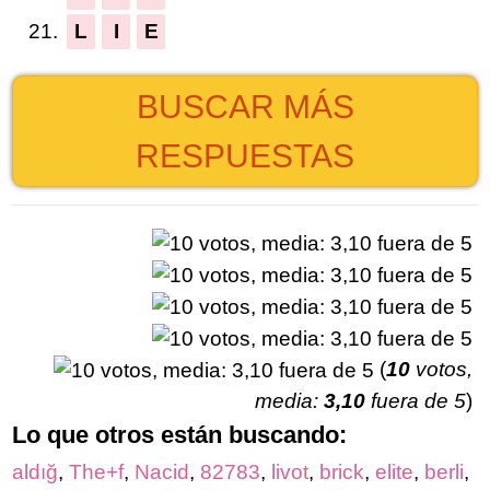
21.
L
I
E
BUSCAR MÁS
RESPUESTAS
(
10
votos,
media:
3,10
fuera de 5
)
Lo que otros están buscando:
aldığ
,
The+f
,
Nacid
,
82783
,
livot
,
brick
,
elite
,
berli
,