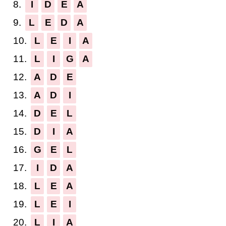
8.
I
D
E
A
9.
L
E
D
A
10.
L
E
I
A
11.
L
I
G
A
12.
A
D
E
13.
A
D
I
14.
D
E
L
15.
D
I
A
16.
G
E
L
17.
I
D
A
18.
L
E
A
19.
L
E
I
20.
L
I
A