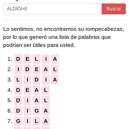
Ingrese
Buscar
todas
las
Lo sentimos, no encontramos su rompecabezas,
letras
por lo que generó una lista de palabras que
del
podrían ser útiles para usted.
rompecabezas:
1.
D
E
L
I
A
2.
I
D
E
A
L
3.
L
I
D
I
A
4.
D
E
A
L
5.
D
I
A
L
6.
D
I
G
A
7.
G
I
L
A