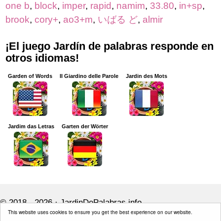
one b
,
block
,
imper
,
rapid
,
namim
,
33.80
,
in+sp
,
brook
,
cory+
,
ao3+m
,
いばる ど
,
almir
¡El juego Jardín de palabras responde en
otros idiomas!
Garden of Words
Il Giardino delle Parole
Jardin des Mots
Jardim das Letras
Garten der Wörter
© 2018 - 2026 ·
JardinDePalabras.info
This website uses cookies to ensure you get the best experience on our website.
JardinDePalabras.info is not affiliated with the applications mentioned on this site.