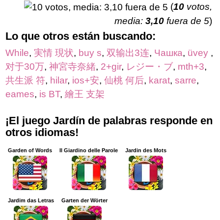
(
10
votos,
media:
3,10
fuera de 5
)
Lo que otros están buscando:
While
,
実情 現状
,
buy s
,
双输出3连
,
Чашка
,
üvey
,
对于30万
,
神宮寺奈緒
,
2+gir
,
レジー・ブ
,
mth+3
,
共生派 符
,
hilar
,
ios+安
,
仙桃 何后
,
karat
,
sarre
,
eames
,
is BT
,
繪王 支架
¡El juego Jardín de palabras responde en
otros idiomas!
Garden of Words
Il Giardino delle Parole
Jardin des Mots
Jardim das Letras
Garten der Wörter