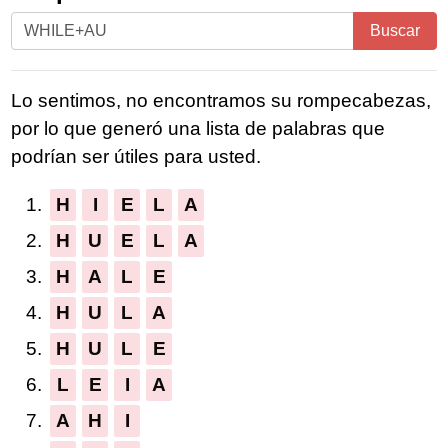
Ingrese
Buscar
todas
las
Lo sentimos, no encontramos su rompecabezas,
letras
por lo que generó una lista de palabras que
del
podrían ser útiles para usted.
rompecabezas:
1.
H
I
E
L
A
2.
H
U
E
L
A
3.
H
A
L
E
4.
H
U
L
A
5.
H
U
L
E
6.
L
E
I
A
7.
A
H
I