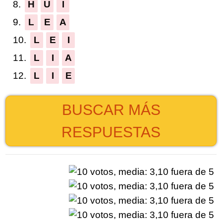
8.
H
U
I
9.
L
E
A
10.
L
E
I
11.
L
I
A
12.
L
I
E
BUSCAR MÁS
RESPUESTAS