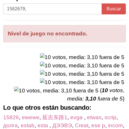
Ingrese
Buscar
todas
las
letras
Nivel de juego no encontrado.
del
rompecabezas:
(
10
votos,
media:
3,10
fuera de 5
)
Lo que otros están buscando:
15826
,
ewewe
,
延吉东路1
,
evga
,
etwas
,
scrip
,
долга
,
estab
,
esta
,
ДЭЭВЭ
,
Creat
,
ese p
,
incom
,