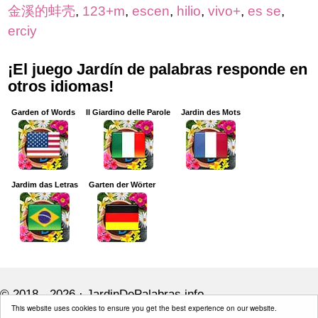
金溪的蚌壳
,
123+m
,
escen
,
hilio
,
vivo+
,
es se
,
erciy
¡El juego Jardín de palabras responde en
otros idiomas!
Garden of Words
Il Giardino delle Parole
Jardin des Mots
Jardim das Letras
Garten der Wörter
© 2018 - 2026 ·
JardinDePalabras.info
This website uses cookies to ensure you get the best experience on our website.
JardinDePalabras.info is not affiliated with the applications mentioned on this site.