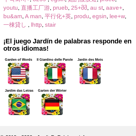
youtu
,
直播工厂游
,
prueb
,
25+მმ
,
au st
,
aave+
,
bu&am
,
A man
,
平行化+英
,
produ
,
egsin
,
lee+w
,
一棟貸し
,
lhttp
,
stair
¡El juego Jardín de palabras responde en
otros idiomas!
Garden of Words
Il Giardino delle Parole
Jardin des Mots
Jardim das Letras
Garten der Wörter