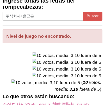
Ingrese todas las letras del
rompecabezas:
Ingrese
Buscar
todas
las
letras
Nivel de juego no encontrado.
del
rompecabezas:
(
10
votos,
media:
3,10
fuera de 5
)
Lo que otros están buscando:
주식회사+
,
8259
,
egsin
,
她的腰肢短
,
prueb
,