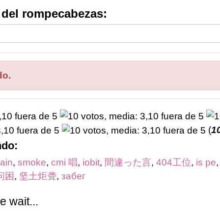
s del rompecabezas:
do.
(
1
ndo:
ain
,
smoke
,
cmi 唱
,
iobit
,
間違った言
,
404工位
,
is pe
问困
,
坚土炬聋
,
забег
 wait...