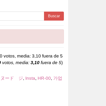
Buscar
0
votos, media:
3,10
fuera de 5
)
,
ヌード ジ
,
Insta
,
HR-00
,
가업