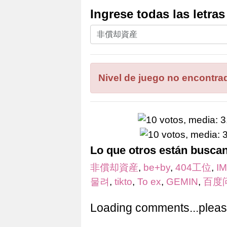
Ingrese todas las letra
Ingrese
todas
las
letras
Nivel de juego no encontra
del
rompecabezas:
Lo que otros están busca
非償却資産
,
be+by
,
404工位
,
IM
물려
,
tikto
,
To ex
,
GEMIN
,
百度
Loading comments...please