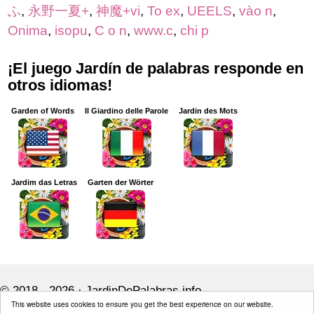
ふ
,
永野一夏+
,
神魔+vi
,
To ex
,
UEELS
,
vào n
,
Onima
,
isopu
,
C o n
,
www.c
,
chi p
¡El juego Jardín de palabras responde en
otros idiomas!
Garden of Words
Il Giardino delle Parole
Jardin des Mots
Jardim das Letras
Garten der Wörter
© 2018 - 2026 ·
JardinDePalabras.info
This website uses cookies to ensure you get the best experience on our website.
JardinDePalabras.info is not affiliated with the applications mentioned on this site.