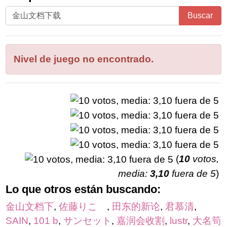
Ingrese
Buscar
todas
las
letras
Nivel de juego no encontrado.
del
rompecabezas:
(
10
votos,
media:
3,10
fuera de 5
)
Lo que otros están buscando:
金山文档下
,
佐藤りこ
,
田东的新论
,
君慕清
,
SAIN
,
101 b
,
サンセット
,
嘉润会收割
,
lustr
,
大名筍