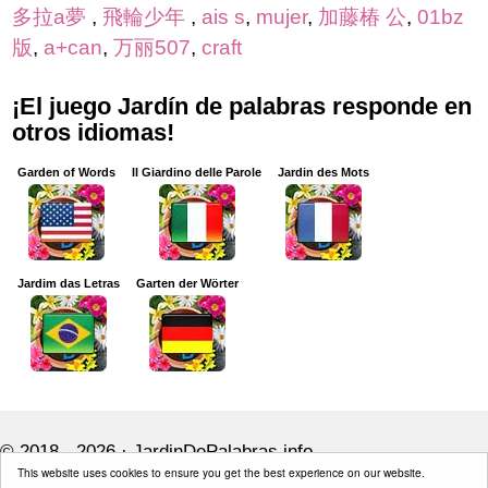
多拉a夢
,
飛輪少年
,
ais s
,
mujer
,
加藤椿 公
,
01bz
版
,
a+can
,
万丽507
,
craft
¡El juego Jardín de palabras responde en
otros idiomas!
Garden of Words
Il Giardino delle Parole
Jardin des Mots
Jardim das Letras
Garten der Wörter
© 2018 - 2026 ·
JardinDePalabras.info
This website uses cookies to ensure you get the best experience on our website.
JardinDePalabras.info is not affiliated with the applications mentioned on this site.