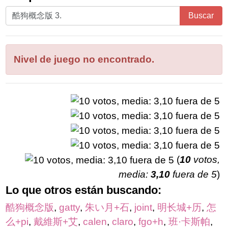
Ingrese
Buscar
todas
las
letras
Nivel de juego no encontrado.
del
rompecabezas:
(
10
votos,
media:
3,10
fuera de 5
)
Lo que otros están buscando:
酷狗概念版
,
gatty
,
朱い月+石
,
joint
,
明长城+历
,
怎
么+pi
,
戴維斯+艾
,
calen
,
claro
,
fgo+h
,
班·卡斯帕
,