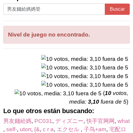
Ingrese
Buscar
todas
las
letras
Nivel de juego no encontrado.
del
rompecabezas:
(
10
votos,
media:
3,10
fuera de 5
)
Lo que otros están buscando:
男友錢給媽
,
PC031
,
ディズニー
,
快手官网网
,
what
,
self-
,
utorr
,
{&
,
c r a
,
エクセル
,
子鸟+am
,
宅配ロ