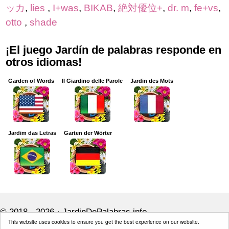
ッカ
,
lies
,
I+was
,
BIKAB
,
絶対優位+
,
dr. m
,
fe+vs
,
otto
,
shade
¡El juego Jardín de palabras responde en
otros idiomas!
Garden of Words
Il Giardino delle Parole
Jardin des Mots
Jardim das Letras
Garten der Wörter
© 2018 - 2026 ·
JardinDePalabras.info
This website uses cookies to ensure you get the best experience on our website.
JardinDePalabras.info is not affiliated with the applications mentioned on this site.