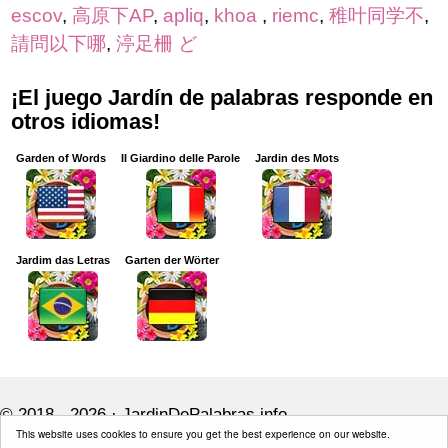
escov
,
高原下AP
,
apliq
,
khoa
,
riemc
,
稚叶同学不
,
請問以下哪
,
渟足柵 ど
¡El juego Jardín de palabras responde en
otros idiomas!
Garden of Words
Il Giardino delle Parole
Jardin des Mots
Jardim das Letras
Garten der Wörter
© 2018 - 2026 ·
JardinDePalabras.info
This website uses cookies to ensure you get the best experience on our website.
JardinDePalabras.info is not affiliated with the applications mentioned on this site.