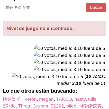
Ingrese
Buscar
todas
las
letras
Nivel de juego no encontrado.
del
rompecabezas:
(
10
votos,
media:
3,10
fuera de 5
)
Lo que otros están buscando:
快速浏览
,
veron
,
megan
,
TAKEO
,
nasty
,
tulis
,
25+მმ
,
Thraş
,
Grumm
,
52292
,
bilec
,
同学建议将
,