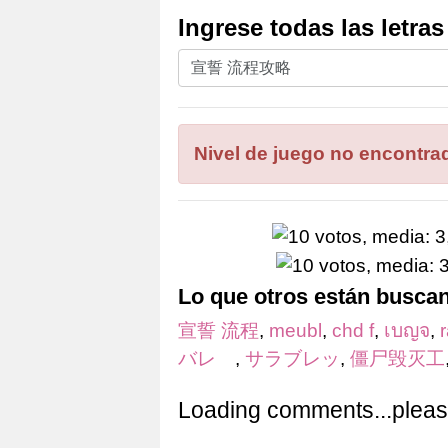
Ingrese todas las letra
Ingrese
todas
las
letras
Nivel de juego no encontra
del
rompecabezas:
Lo que otros están busca
宣誓 流程
,
meubl
,
chd f
,
เบญจ
,
バレ
,
サラブレッ
,
僵尸毁灭工
Loading comments...please