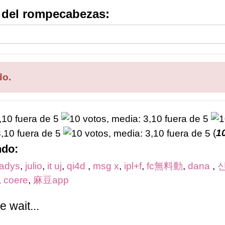
s del rompecabezas:
do.
(
1
ndo:
radys
,
julio
,
it uj
,
qi4d
,
msg x
,
ipl+f
,
fc無料動
,
dana
,
,
coere
,
麻豆app
 wait...