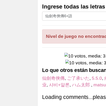
Ingrese todas las letra
Ingrese
todas
las
letras
Nivel de juego no encontra
del
rompecabezas:
Lo que otros están busca
仙劍奇俠傳
,
ご了承いた
,
5.5.0
,
业
,
샤비+알론
,
ハム太郎
,
matsu
Loading comments...please