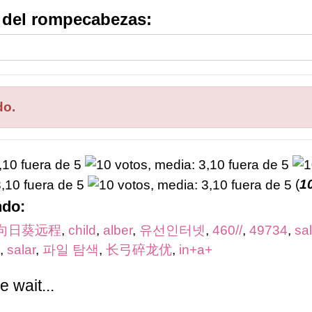
s del rompecabezas:
do.
(
1
ndo:
向日葵远程
,
child
,
alber
,
유선인터넷
,
460//
,
49734
,
sal
,
salar
,
파일 탐색
,
长弓碎龙优
,
in+a+
 wait...