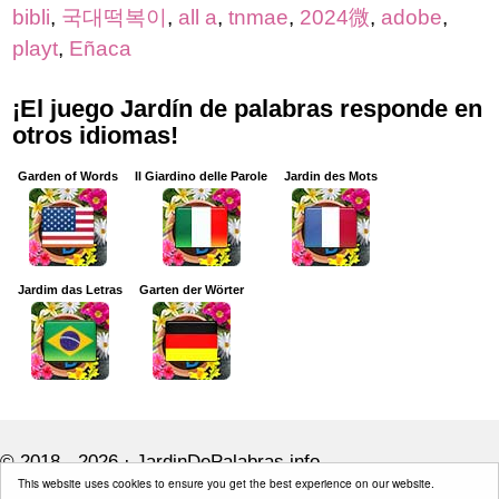
bibli
,
국대떡복이
,
all a
,
tnmae
,
2024微
,
adobe
,
playt
,
Eñaca
¡El juego Jardín de palabras responde en
otros idiomas!
Garden of Words
Il Giardino delle Parole
Jardin des Mots
Jardim das Letras
Garten der Wörter
© 2018 - 2026 ·
JardinDePalabras.info
This website uses cookies to ensure you get the best experience on our website.
JardinDePalabras.info is not affiliated with the applications mentioned on this site.