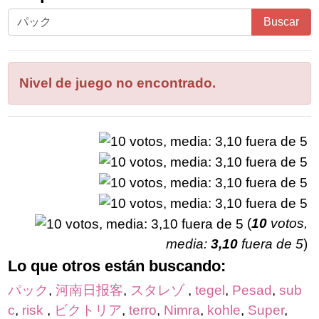
Ingrese
Buscar
todas
las
letras
Nivel de juego no encontrado.
del
rompecabezas:
(
10
votos,
media:
3,10
fuera de 5
)
Lo que otros están buscando:
パック
,
河南日报客
,
スタレゾ
,
tegel
,
Pesad
,
sub
c
,
risk
,
ビクトリア
,
terro
,
Nimra
,
kohle
,
Super
,