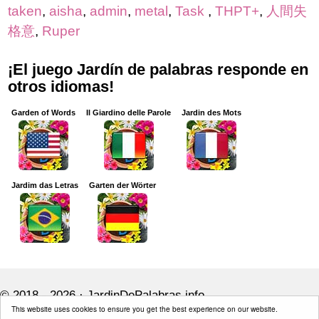
taken
,
aisha
,
admin
,
metal
,
Task
,
THPT+
,
人間失
格意
,
Ruper
¡El juego Jardín de palabras responde en
otros idiomas!
Garden of Words
Il Giardino delle Parole
Jardin des Mots
Jardim das Letras
Garten der Wörter
© 2018 - 2026 ·
JardinDePalabras.info
This website uses cookies to ensure you get the best experience on our website.
JardinDePalabras.info is not affiliated with the applications mentioned on this site.