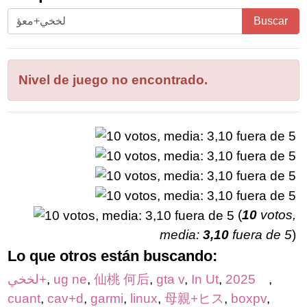
Ingrese
Buscar
todas
las
letras
Nivel de juego no encontrado.
del
rompecabezas:
(
10
votos,
media:
3,10
fuera de 5
)
Lo que otros están buscando:
لخخي+
,
ug ne
,
仙桃 何后
,
gta v
,
In Ut
,
2025
,
cuant
,
cav+d
,
garmi
,
linux
,
母親+ヒス
,
boxpv
,