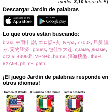
media:
3,10
fuera de 5
)
Descargar Jardín de palabras
Lo que otros están buscando:
brasi
,
林雨申 謝
,
エロ話+友
,
tv+pa
,
7700x
,
居所 読
み
,
宠物经济
,
pouss
,
包佳怡大连
,
диаме
,
диаме
,
ozzie
,
4399养
,
VPN+b
,
barne
,
深海棲艦
,
the+l
,
8XA94
,
phim+
,
path:
¡El juego Jardín de palabras responde en
otros idiomas!
Garden of Words
Il Giardino delle Parole
Jardin des Mots