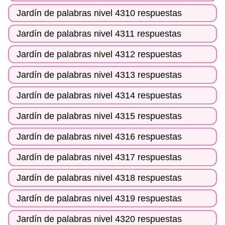
Jardín de palabras nivel 4310 respuestas
Jardín de palabras nivel 4311 respuestas
Jardín de palabras nivel 4312 respuestas
Jardín de palabras nivel 4313 respuestas
Jardín de palabras nivel 4314 respuestas
Jardín de palabras nivel 4315 respuestas
Jardín de palabras nivel 4316 respuestas
Jardín de palabras nivel 4317 respuestas
Jardín de palabras nivel 4318 respuestas
Jardín de palabras nivel 4319 respuestas
Jardín de palabras nivel 4320 respuestas