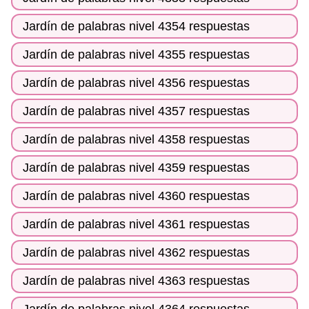
Jardín de palabras nivel 4354 respuestas
Jardín de palabras nivel 4355 respuestas
Jardín de palabras nivel 4356 respuestas
Jardín de palabras nivel 4357 respuestas
Jardín de palabras nivel 4358 respuestas
Jardín de palabras nivel 4359 respuestas
Jardín de palabras nivel 4360 respuestas
Jardín de palabras nivel 4361 respuestas
Jardín de palabras nivel 4362 respuestas
Jardín de palabras nivel 4363 respuestas
Jardín de palabras nivel 4364 respuestas