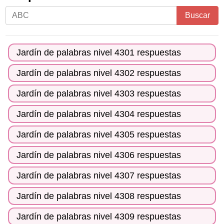
Ingrese
Buscar
todas
las
Jardín de palabras nivel 4301 respuestas
letras
del
Jardín de palabras nivel 4302 respuestas
rompecabezas:
Jardín de palabras nivel 4303 respuestas
Jardín de palabras nivel 4304 respuestas
Jardín de palabras nivel 4305 respuestas
Jardín de palabras nivel 4306 respuestas
Jardín de palabras nivel 4307 respuestas
Jardín de palabras nivel 4308 respuestas
Jardín de palabras nivel 4309 respuestas