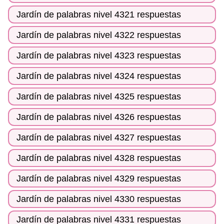
Jardín de palabras nivel 4321 respuestas
Jardín de palabras nivel 4322 respuestas
Jardín de palabras nivel 4323 respuestas
Jardín de palabras nivel 4324 respuestas
Jardín de palabras nivel 4325 respuestas
Jardín de palabras nivel 4326 respuestas
Jardín de palabras nivel 4327 respuestas
Jardín de palabras nivel 4328 respuestas
Jardín de palabras nivel 4329 respuestas
Jardín de palabras nivel 4330 respuestas
Jardín de palabras nivel 4331 respuestas