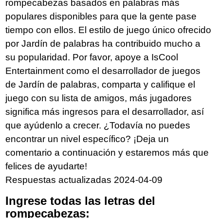
rompecabezas basados en palabras más
populares disponibles para que la gente pase
tiempo con ellos. El estilo de juego único ofrecido
por Jardín de palabras ha contribuido mucho a
su popularidad. Por favor, apoye a IsCool
Entertainment como el desarrollador de juegos
de Jardín de palabras, comparta y califique el
juego con su lista de amigos, más jugadores
significa más ingresos para el desarrollador, así
que ayúdenlo a crecer. ¿Todavía no puedes
encontrar un nivel específico? ¡Deja un
comentario a continuación y estaremos más que
felices de ayudarte!
Respuestas actualizadas 2024-04-09
Ingrese todas las letras del
rompecabezas: