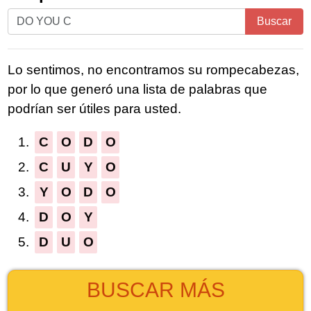
Ingrese
Buscar
todas
las
Lo sentimos, no encontramos su rompecabezas,
letras
por lo que generó una lista de palabras que
del
podrían ser útiles para usted.
rompecabezas:
1.
C
O
D
O
2.
C
U
Y
O
3.
Y
O
D
O
4.
D
O
Y
5.
D
U
O
BUSCAR MÁS